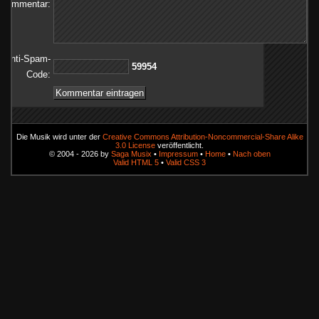
Kommentar:
Anti-Spam-
45995
Code:
Die Musik wird unter der
Creative Commons Attribution-Noncommercial-Share Alike
3.0 License
veröffentlicht.
© 2004 - 2026 by
Saga Musix
•
Impressum
•
Home
•
Nach oben
Valid HTML 5
•
Valid CSS 3