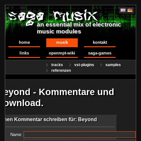
an essential mix of electronic
music modules
home
musik
kontakt
links
openmpt-wiki
saga-games
tracks
vst-plugins
samples
referenzen
Beyond - Kommentare und
Download.
Einen Kommentar schreiben für: Beyond
Name: