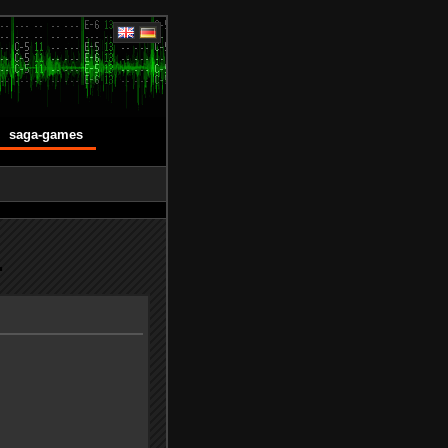
saga-games
.