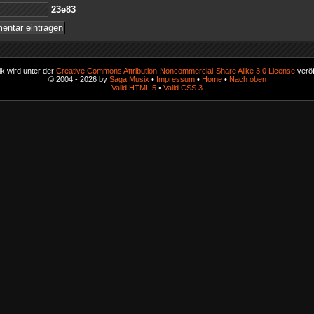
38e32
k wird unter der
Creative Commons Attribution-Noncommercial-Share Alike 3.0 License
veröf
© 2004 - 2026 by
Saga Musix
•
Impressum
•
Home
•
Nach oben
Valid HTML 5
•
Valid CSS 3