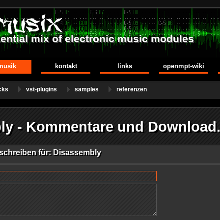
ential mix of electronic music modules
musik
kontakt
links
openmpt-wiki
cks
vst-plugins
samples
referenzen
ly - Kommentare und Download
chreiben für: Disassembly