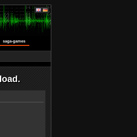
saga-games
load.