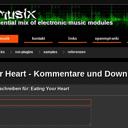
ential mix of electronic music modules
musik
kontakt
links
openmpt-wiki
cks
vst-plugins
samples
referenzen
ur Heart - Kommentare und Down
chreiben für: Eating Your Heart