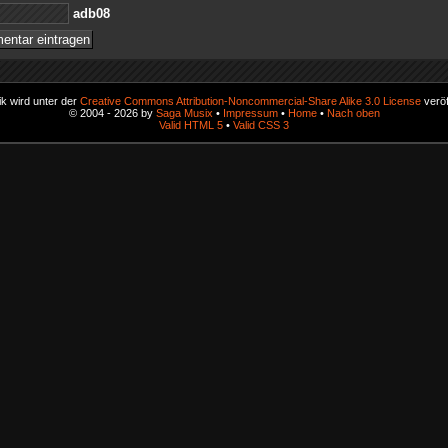
80bda
k wird unter der
Creative Commons Attribution-Noncommercial-Share Alike 3.0 License
veröf
© 2004 - 2026 by
Saga Musix
•
Impressum
•
Home
•
Nach oben
Valid HTML 5
•
Valid CSS 3