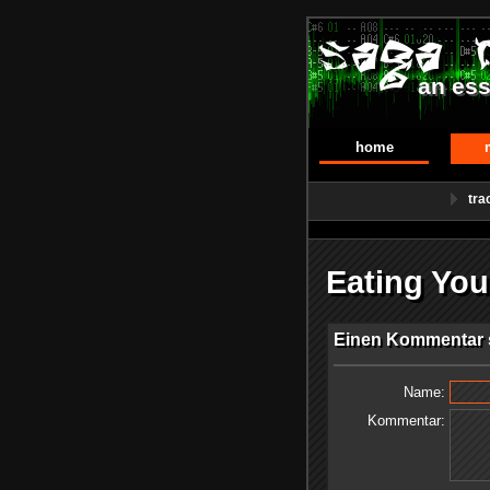
an ess
home
tra
Eating Yo
Einen Kommentar s
Name:
Kommentar: