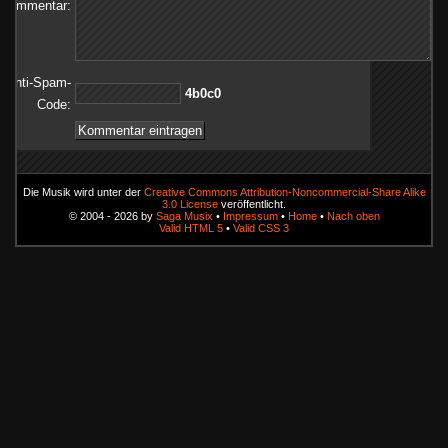
Kommentar:
Anti-Spam-
0c0b4
Code:
Die Musik wird unter der
Creative Commons Attribution-Noncommercial-Share Alike
3.0 License
veröffentlicht.
© 2004 - 2026 by
Saga Musix
•
Impressum
•
Home
•
Nach oben
Valid HTML 5
•
Valid CSS 3