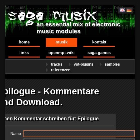
an essential mix of electronic
music modules
home
musik
kontakt
links
openmpt-wiki
saga-games
tracks
vst-plugins
samples
referenzen
Epilogue - Kommentare
und Download.
Einen Kommentar schreiben für: Epilogue
Name: