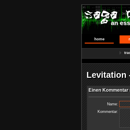
an ess
home
tra
Levitatio
Einen Kommentar s
Name:
Kommentar: