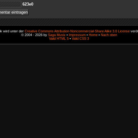
0e326
k wird unter der
Creative Commons Attribution-Noncommercial-Share Alike 3.0 License
veröf
© 2004 - 2026 by
Saga Musix
•
Impressum
•
Home
•
Nach oben
Valid HTML 5
•
Valid CSS 3