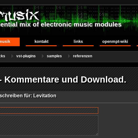
ential mix of electronic music modules
musik
kontakt
links
openmpt-wiki
cks
vst-plugins
samples
referenzen
n - Kommentare und Download.
chreiben für: Levitation