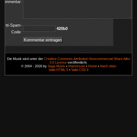
Kommentar:
Anti-Spam-
0b024
Code:
Die Musik wird unter der
Creative Commons Attribution-Noncommercial-Share Alike
3.0 License
veröffentlicht.
© 2004 - 2026 by
Saga Musix
•
Impressum
•
Home
•
Nach oben
Valid HTML 5
•
Valid CSS 3