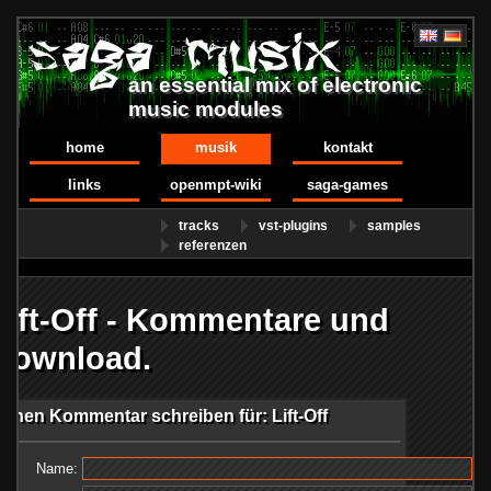
an essential mix of electronic
music modules
home
musik
kontakt
links
openmpt-wiki
saga-games
tracks
vst-plugins
samples
referenzen
Lift-Off - Kommentare und
Download.
Einen Kommentar schreiben für: Lift-Off
Name: