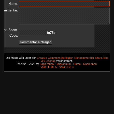
Name:
Kommentar:
Anti-Spam-
b67ef
Code:
Die Musik wird unter der
Creative Commons Attribution-Noncommercial-Share Alike
3.0 License
veröffentlicht.
© 2004 - 2026 by
Saga Musix
•
Impressum
•
Home
•
Nach oben
Valid HTML 5
•
Valid CSS 3