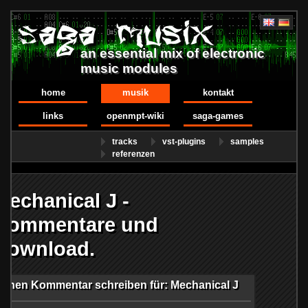
an essential mix of electronic
music modules
home
musik
kontakt
links
openmpt-wiki
saga-games
tracks
vst-plugins
samples
referenzen
Mechanical J -
Kommentare und
Download.
Einen Kommentar schreiben für: Mechanical J