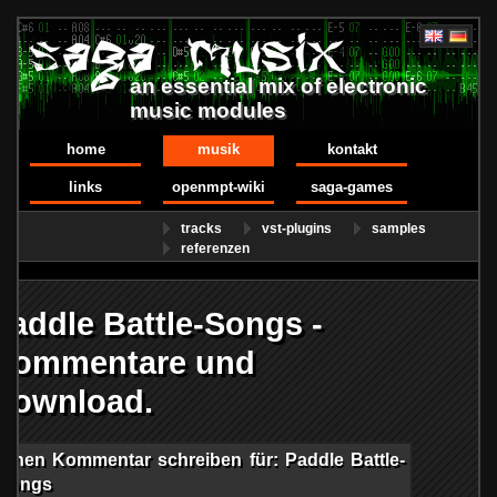
an essential mix of electronic
music modules
home
musik
kontakt
links
openmpt-wiki
saga-games
tracks
vst-plugins
samples
referenzen
Paddle Battle-Songs -
Kommentare und
Download.
Einen Kommentar schreiben für: Paddle Battle-
Songs