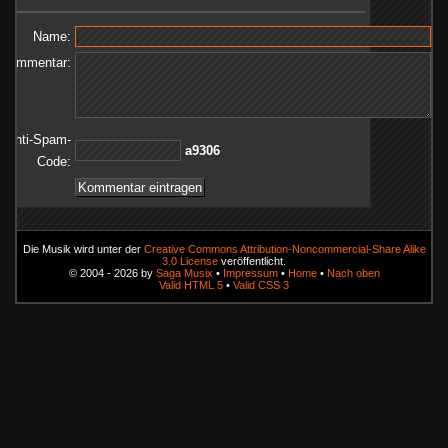
Name:
Kommentar:
Anti-Spam-
6039a
Code:
Die Musik wird unter der
Creative Commons Attribution-Noncommercial-Share Alike
3.0 License
veröffentlicht.
© 2004 - 2026 by
Saga Musix
•
Impressum
•
Home
•
Nach oben
Valid HTML 5
•
Valid CSS 3