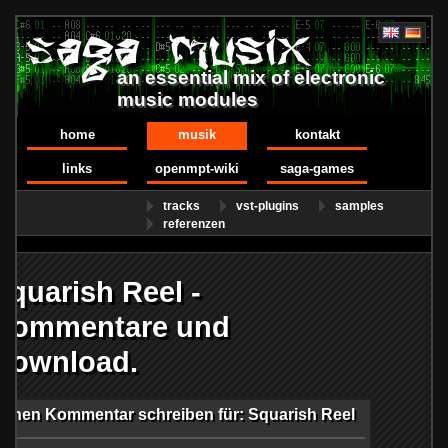
an essential mix of electronic
music modules
home
musik
kontakt
links
openmpt-wiki
saga-games
tracks
vst-plugins
samples
referenzen
Squarish Reel -
Kommentare und
Download.
Einen Kommentar schreiben für: Squarish Reel