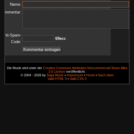
Name:
Kommentar:
Anti-Spam-
cce96
Code:
Die Musik wird unter der
Creative Commons Attribution-Noncommercial-Share Alike
3.0 License
veröffentlicht.
© 2004 - 2026 by
Saga Musix
•
Impressum
•
Home
•
Nach oben
Valid HTML 5
•
Valid CSS 3