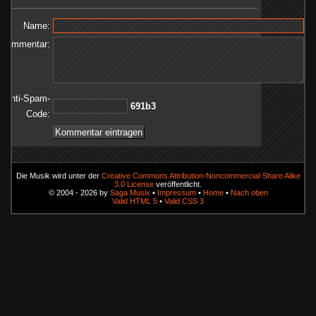
Name:
Kommentar:
Anti-Spam-
3b196
Code:
Die Musik wird unter der
Creative Commons Attribution-Noncommercial-Share Alike
3.0 License
veröffentlicht.
© 2004 - 2026 by
Saga Musix
•
Impressum
•
Home
•
Nach oben
Valid HTML 5
•
Valid CSS 3