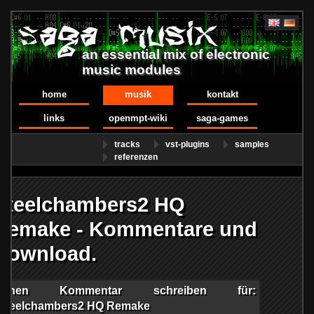
an essential mix of electronic
music modules
home
musik
kontakt
links
openmpt-wiki
saga-games
tracks
vst-plugins
samples
referenzen
Steelchambers2 HQ
Remake - Kommentare und
Download.
Einen Kommentar schreiben für:
Steelchambers2 HQ Remake