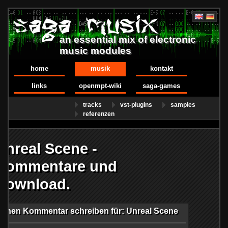
an essential mix of electronic
music modules
home
musik
kontakt
links
openmpt-wiki
saga-games
tracks
vst-plugins
samples
referenzen
Unreal Scene -
Kommentare und
Download.
Einen Kommentar schreiben für: Unreal Scene