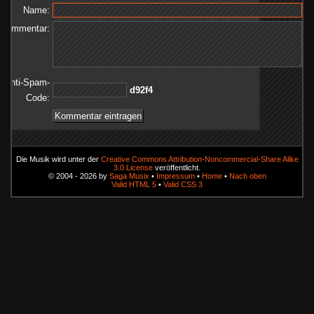
Name:
Kommentar:
Anti-Spam-
4f29d
Code:
Die Musik wird unter der
Creative Commons Attribution-Noncommercial-Share Alike
3.0 License
veröffentlicht.
© 2004 - 2026 by
Saga Musix
•
Impressum
•
Home
•
Nach oben
Valid HTML 5
•
Valid CSS 3