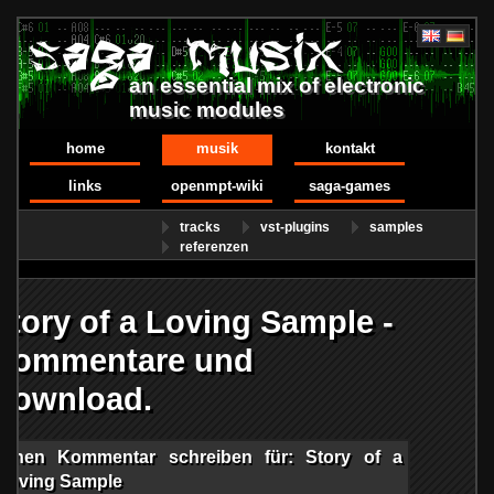
an essential mix of electronic
music modules
home
musik
kontakt
links
openmpt-wiki
saga-games
tracks
vst-plugins
samples
referenzen
Story of a Loving Sample -
Kommentare und
Download.
Einen Kommentar schreiben für: Story of a
Loving Sample