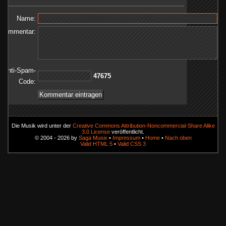
Name:
Kommentar:
Anti-Spam-
57674
Code:
Die Musik wird unter der
Creative Commons Attribution-Noncommercial-Share Alike
3.0 License
veröffentlicht.
© 2004 - 2026 by
Saga Musix
•
Impressum
•
Home
•
Nach oben
Valid HTML 5
•
Valid CSS 3