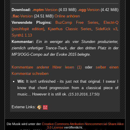
Download:
.mptm
-Version
(4.03 MiB)
.ogg
-Version
(4.42 MiB)
.flac
-Version
(24.51 MiB)
Online anhören
Verwendete Plugins:
BuzComp Free Series
,
Electri-Q
(posihfopit edition)
,
Kjaerhus Classic Series
,
SideKick v3
,
Synth1 1.13
Kommentar:
Ein in weniger als vier Stunden produzierter,
ziemlich unfertiger Trance-Track, der den dritten Platz in der
MP3/OGG-Compo auf der Evoke 2015 belegte.
Kommentare anderer Hörer lesen (1)
oder
selber einen
Kommentar schreiben
Wit:
It isn't unfinished - its just not that original. I swear I
know that chord progression from a classical piece of
music... However it is still ok.
(15.10.2016, 17:50)
Externe Links:
Die Musik wird unter der
Creative Commons Attribution-Noncommercial-Share Alike
3.0 License
veröffentlicht.