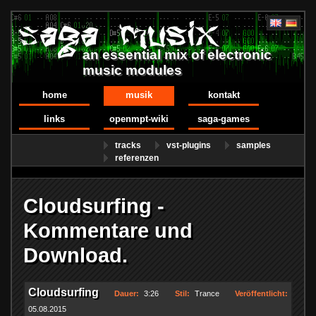
an essential mix of electronic
music modules
home
musik
kontakt
links
openmpt-wiki
saga-games
tracks
vst-plugins
samples
referenzen
Cloudsurfing -
Kommentare und
Download.
Cloudsurfing
Dauer:
3:26
Stil:
Trance
Veröffentlicht:
05.08.2015