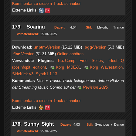
Kommentar zu diesem Track schreiben
Externe Links:
179. Soaring
Dauer:
4:04
Stil:
Melodic Trance
Veröffentlicht:
25.04.2025
Download:
.mptm
-Version
(15.12 MiB)
.ogg
-Version
(5.3 MiB)
.flac
-Version
(51.31 MiB)
Online anhören
Verwendete Plugins:
BuzComp Free Series
,
Electri-Q
(posihfopit edition)
,
Korg MDE-X
,
Korg Wavestation
,
SideKick v3
,
Synth1 1.13
Kommentar:
Dieser Trance-Track belegten den dritten Platz in
der Streaming Music Compo auf der
Revision 2025
.
Kommentar zu diesem Track schreiben
Externe Links:
178. Sunny Sight
Dauer:
4:03
Stil:
Synthpop / Dance
Veröffentlicht:
25.04.2025