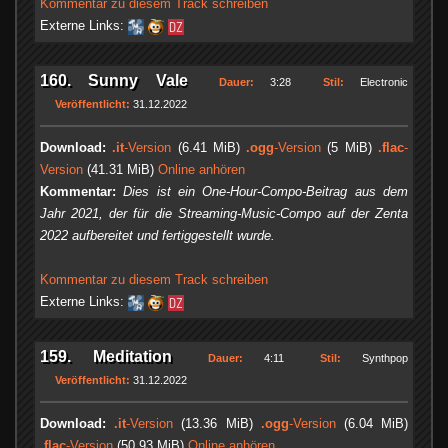
Kommentar zu diesem Track schreiben
Externe Links:
160. Sunny Vale
Dauer:
3:28
Stil:
Electronic
Veröffentlicht:
31.12.2022
Download:
.it
-Version
(6.41 MiB)
.ogg
-Version
(5 MiB)
.flac
-
Version
(41.31 MiB)
Online anhören
Kommentar:
Dies ist ein One-Hour-Compo-Beitrag aus dem
Jahr 2021, der für die Streaming-Music-Compo auf der Zenta
2022 aufbereitet und fertiggestellt wurde.
Kommentar zu diesem Track schreiben
Externe Links:
159. Meditation
Dauer:
4:11
Stil:
Synthpop
Veröffentlicht:
31.12.2022
Download:
.it
-Version
(13.36 MiB)
.ogg
-Version
(6.04 MiB)
.flac
-Version
(50.93 MiB)
Online anhören