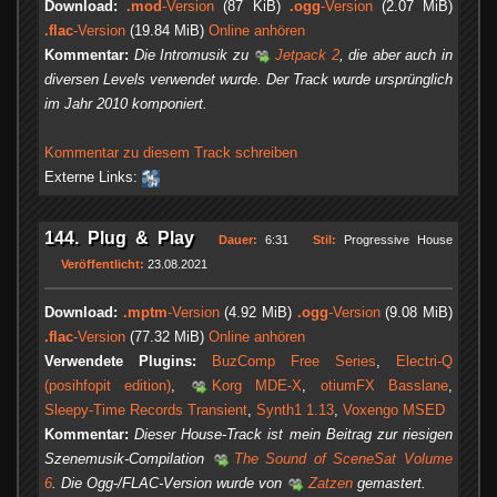
Download:
.mod
-Version
(87 KiB)
.ogg
-Version
(2.07 MiB)
.flac
-Version
(19.84 MiB)
Online anhören
Kommentar:
Die Intromusik zu
Jetpack 2
, die aber auch in
diversen Levels verwendet wurde. Der Track wurde ursprünglich
im Jahr 2010 komponiert.
Kommentar zu diesem Track schreiben
Externe Links:
144. Plug & Play
Dauer:
6:31
Stil:
Progressive House
Veröffentlicht:
23.08.2021
Download:
.mptm
-Version
(4.92 MiB)
.ogg
-Version
(9.08 MiB)
.flac
-Version
(77.32 MiB)
Online anhören
Verwendete Plugins:
BuzComp Free Series
,
Electri-Q
(posihfopit edition)
,
Korg MDE-X
,
otiumFX Basslane
,
Sleepy-Time Records Transient
,
Synth1 1.13
,
Voxengo MSED
Kommentar:
Dieser House-Track ist mein Beitrag zur riesigen
Szenemusik-Compilation
The Sound of SceneSat Volume
6
. Die Ogg-/FLAC-Version wurde von
Zatzen
gemastert.