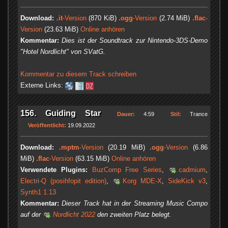
Download:
.it
-Version
(870 KiB)
.ogg
-Version
(2.74 MiB)
.flac
-
Version
(23.63 MiB)
Online anhören
Kommentar:
Dies ist der Soundtrack zur Nintendo-3DS-Demo
"Hotel Nordlicht" von SVatG.
Kommentar zu diesem Track schreiben
Externe Links:
156. Guiding Star
Dauer:
4:59
Stil:
Trance
Veröffentlicht:
19.09.2022
Download:
.mptm
-Version
(20.19 MiB)
.ogg
-Version
(6.86
MiB)
.flac
-Version
(63.15 MiB)
Online anhören
Verwendete Plugins:
BuzComp Free Series
,
cadmium
,
Electri-Q (posihfopit edition)
,
Korg MDE-X
,
SideKick v3
,
Synth1 1.13
Kommentar:
Dieser Track hat in der Streaming Music Compo
auf der
Nordlicht 2022
den zweiten Platz belegt.