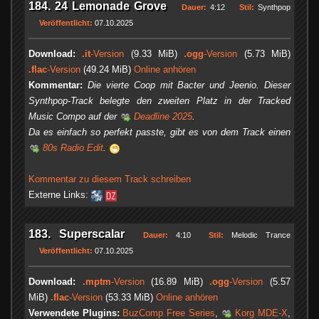
184. 24 Lemonade Grove
Dauer:
4:12
Stil:
Synthpop
Veröffentlicht:
07.10.2025
Download:
.it
-Version
(9.33 MiB)
.ogg
-Version
(5.73 MiB)
.flac
-Version
(49.24 MiB)
Online anhören
Kommentar:
Die vierte Coop mit Bacter und Jeenio. Dieser
Synthpop-Track belegte den zweiten Platz in der Tracked
Music Compo auf der
Deadline 2025
.
Da es einfach so perfekt passte, gibt es von dem Track einen
80s Radio Edit
.
Kommentar zu diesem Track schreiben
Externe Links:
183. Superscalar
Dauer:
4:10
Stil:
Melodic Trance
Veröffentlicht:
07.10.2025
Download:
.mptm
-Version
(16.89 MiB)
.ogg
-Version
(5.57
MiB)
.flac
-Version
(53.33 MiB)
Online anhören
Verwendete Plugins:
BuzComp Free Series
,
Korg MDE-X
,