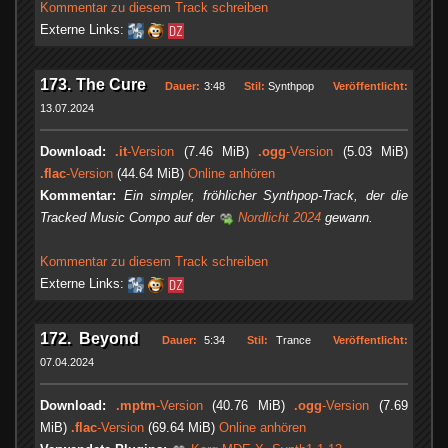
Kommentar zu diesem Track schreiben
Externe Links:
173. The Cure
Dauer:
3:48
Stil:
Synthpop
Veröffentlicht:
13.07.2024
Download:
.it
-Version
(7.46 MiB)
.ogg
-Version
(5.03 MiB)
.flac
-Version
(44.64 MiB)
Online anhören
Kommentar:
Ein simpler, fröhlicher Synthpop-Track, der die
Tracked Music Compo auf der
Nordlicht 2024
gewann.
Kommentar zu diesem Track schreiben
Externe Links:
172. Beyond
Dauer:
5:34
Stil:
Trance
Veröffentlicht:
07.04.2024
Download:
.mptm
-Version
(40.76 MiB)
.ogg
-Version
(7.69
MiB)
.flac
-Version
(69.64 MiB)
Online anhören