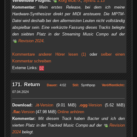
Verwendete Plugins:
Korg MDE-X
,
Synth1 1.13
Kommentar:
Mein erstes Release, bei dem ich meine
Hardware-Synthesizer direkt per MIDI ansteuere. Die MPTM-
Datei wird deshalb bei den allermeisten Leuten nicht vollständig
abspielbar sein. Eine verkürzte Fassung dieses Tracks belegte
den siebten Platz in der Streaming Music Compo auf der
Revision 2024
.
Kommentare anderer Hörer lesen (1)
oder
selber einen
Kommentar schreiben
Externe Links:
171. Return
Dauer:
4:02
Stil:
Synthpop
Veröffentlicht:
07.04.2024
Download:
.it
-Version
(9.01 MiB)
.ogg
-Version
(5.62 MiB)
.flac
-Version
(47.98 MiB)
Online anhören
Kommentar:
Mit diesem Track haben Bacter und ich den
vierten Platz in der Tracked Music Compo auf der
Revision
2024
belegt.