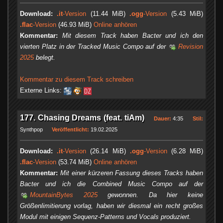
Download:
.it
-Version
(11.44 MiB)
.ogg
-Version
(5.43 MiB)
.flac
-Version
(46.93 MiB)
Online anhören
Kommentar:
Mit diesem Track haben Bacter und ich den
vierten Platz in der Tracked Music Compo auf der
Revision
2025
belegt.
Kommentar zu diesem Track schreiben
Externe Links:
177. Chasing Dreams (feat. tiAm)
Dauer:
4:35
Stil:
Synthpop
Veröffentlicht:
19.02.2025
Download:
.it
-Version
(26.14 MiB)
.ogg
-Version
(6.28 MiB)
.flac
-Version
(53.74 MiB)
Online anhören
Kommentar:
Mit einer kürzeren Fassung dieses Tracks haben
Bacter und ich die Combined Music Compo auf der
MountainBytes 2025
gewonnen. Da hier keine
Größenlimitierung vorlag, haben wir diesmal ein recht großes
Modul mit einigen Sequenz-Patterns und Vocals produziert.