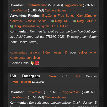
Download:
.mptm
-Version
(5.67 MiB)
.ogg
-Version
(5.76 MiB)
.flac
-Version
(48.86 MiB)
Online anhören
Verwendete Plugins:
BuzComp Free Series
,
CamelCrusher
,
Kjaerhus Classic Series
,
Korg M1
,
Korg MDE-X
,
Korg Wavestation
,
Synth1 1.13
,
TriDirt
Kommentar:
Mein erster Beitrag zur berühmt(-berüchtigt)en
Live-Acid-Compo auf der TRSAC 2023. Er belegte den dritten
Platz (Danke, ferris!).
Kommentare anderer Hörer lesen (1)
oder
selber einen
Kommentar schreiben
Externe Links:
168. Datagram
Dauer:
4:14
Stil:
Electronic
Veröffentlicht:
12.11.2023
Download:
.it
-Version
(1.37 MiB)
.ogg
-Version
(5.48 MiB)
.flac
-Version
(43.51 MiB)
Online anhören
Kommentar:
Ein seltsamer, experimenteller Track, der den 5.