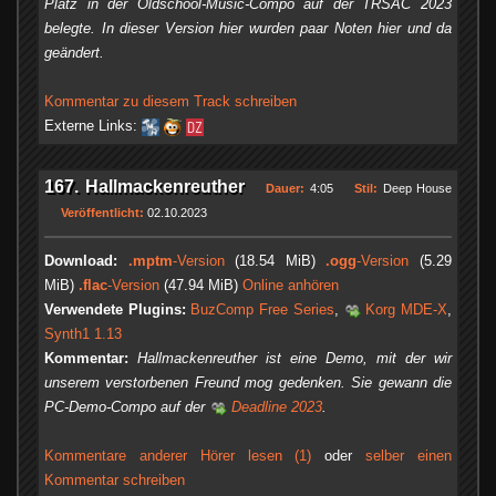
Platz in der Oldschool-Music-Compo auf der TRSAC 2023
belegte. In dieser Version hier wurden paar Noten hier und da
geändert.
Kommentar zu diesem Track schreiben
Externe Links:
167. Hallmackenreuther
Dauer:
4:05
Stil:
Deep House
Veröffentlicht:
02.10.2023
Download:
.mptm
-Version
(18.54 MiB)
.ogg
-Version
(5.29
MiB)
.flac
-Version
(47.94 MiB)
Online anhören
Verwendete Plugins:
BuzComp Free Series
,
Korg MDE-X
,
Synth1 1.13
Kommentar:
Hallmackenreuther ist eine Demo, mit der wir
unserem verstorbenen Freund mog gedenken. Sie gewann die
PC-Demo-Compo auf der
Deadline 2023
.
Kommentare anderer Hörer lesen (1)
oder
selber einen
Kommentar schreiben