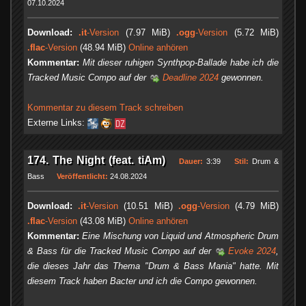
07.10.2024
Download:
.it
-Version
(7.97 MiB)
.ogg
-Version
(5.72 MiB)
.flac
-Version
(48.94 MiB)
Online anhören
Kommentar:
Mit dieser ruhigen Synthpop-Ballade habe ich die
Tracked Music Compo auf der
Deadline 2024
gewonnen.
Kommentar zu diesem Track schreiben
Externe Links:
174. The Night (feat. tiAm)
Dauer:
3:39
Stil:
Drum &
Bass
Veröffentlicht:
24.08.2024
Download:
.it
-Version
(10.51 MiB)
.ogg
-Version
(4.79 MiB)
.flac
-Version
(43.08 MiB)
Online anhören
Kommentar:
Eine Mischung von Liquid und Atmospheric Drum
& Bass für die Tracked Music Compo auf der
Evoke 2024
,
die dieses Jahr das Thema "Drum & Bass Mania" hatte. Mit
diesem Track haben Bacter und ich die Compo gewonnen.