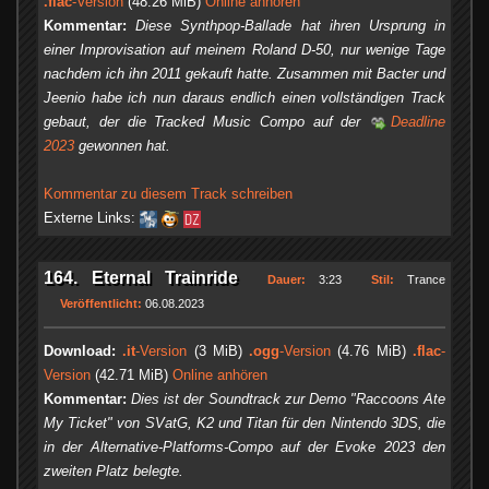
.flac
-Version
(48.26 MiB)
Online anhören
Kommentar:
Diese Synthpop-Ballade hat ihren Ursprung in
einer Improvisation auf meinem Roland D-50, nur wenige Tage
nachdem ich ihn 2011 gekauft hatte. Zusammen mit Bacter und
Jeenio habe ich nun daraus endlich einen vollständigen Track
gebaut, der die Tracked Music Compo auf der
Deadline
2023
gewonnen hat.
Kommentar zu diesem Track schreiben
Externe Links:
164. Eternal Trainride
Dauer:
3:23
Stil:
Trance
Veröffentlicht:
06.08.2023
Download:
.it
-Version
(3 MiB)
.ogg
-Version
(4.76 MiB)
.flac
-
Version
(42.71 MiB)
Online anhören
Kommentar:
Dies ist der Soundtrack zur Demo "Raccoons Ate
My Ticket" von SVatG, K2 und Titan für den Nintendo 3DS, die
in der Alternative-Platforms-Compo auf der Evoke 2023 den
zweiten Platz belegte.