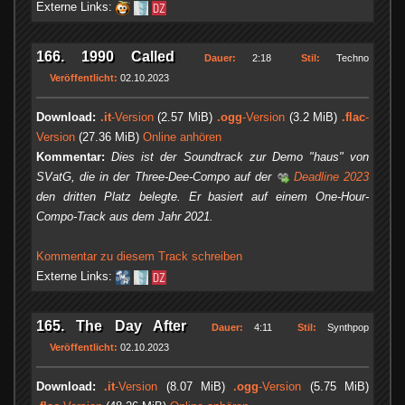
Externe Links:
166. 1990 Called
Dauer:
2:18
Stil:
Techno
Veröffentlicht:
02.10.2023
Download:
.it
-Version
(2.57 MiB)
.ogg
-Version
(3.2 MiB)
.flac
-
Version
(27.36 MiB)
Online anhören
Kommentar:
Dies ist der Soundtrack zur Demo "haus" von
SVatG, die in der Three-Dee-Compo auf der
Deadline 2023
den dritten Platz belegte. Er basiert auf einem One-Hour-
Compo-Track aus dem Jahr 2021.
Kommentar zu diesem Track schreiben
Externe Links:
165. The Day After
Dauer:
4:11
Stil:
Synthpop
Veröffentlicht:
02.10.2023
Download:
.it
-Version
(8.07 MiB)
.ogg
-Version
(5.75 MiB)