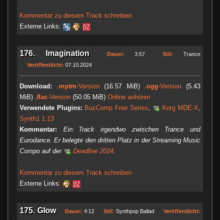
Kommentar zu diesem Track schreiben
Externe Links:
176. Imagination
Dauer:
3:57
Stil:
Trance
Veröffentlicht:
07.10.2024
Download:
.mptm
-Version
(16.57 MiB)
.ogg
-Version
(5.43
MiB)
.flac
-Version
(50.05 MiB)
Online anhören
Verwendete Plugins:
BuzComp Free Series
,
Korg MDE-X
,
Synth1 1.13
Kommentar:
Ein Track irgendwo zwischen Trance und
Eurodance. Er belegte den dritten Platz in der Streaming Music
Compo auf der
Deadline 2024
.
Kommentar zu diesem Track schreiben
Externe Links:
175. Glow
Dauer:
4:12
Stil:
Synthpop Ballad
Veröffentlicht: