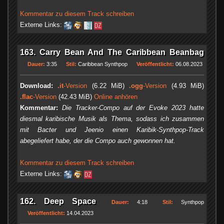
Kommentar zu diesem Track schreiben
Externe Links:
163. Carry Bean And The Caribbean Beanbag
Dauer:
3:35
Stil:
Caribbean Synthpop
Veröffentlicht:
06.08.2023
Download:
.it
-Version
(6.22 MiB)
.ogg
-Version
(4.93 MiB)
.flac
-Version
(42.43 MiB)
Online anhören
Kommentar:
Die Tracker-Compo auf der Evoke 2023 hatte
diesmal karibische Musik als Thema, sodass ich zusammen
mit Bacter und Jeenio einen Karibik-Synthpop-Track
abegeliefert habe, der die Compo auch gewonnen hat.
Kommentar zu diesem Track schreiben
Externe Links:
162. Deep Space
Dauer:
4:18
Stil:
Synthpop
Veröffentlicht:
14.04.2023