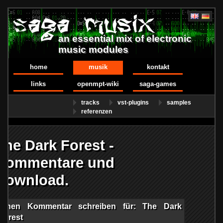
an essential mix of electronic
music modules
home
musik
kontakt
links
openmpt-wiki
saga-games
tracks
vst-plugins
samples
referenzen
The Dark Forest -
Kommentare und
Download.
Einen Kommentar schreiben für: The Dark
Forest