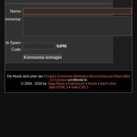
Name:
Kommentar:
Anti-Spam-
64fd6
Code:
Die Musik wird unter der
Creative Commons Attribution-Noncommercial-Share Alike
3.0 License
veröffentlicht.
© 2004 - 2026 by
Saga Musix
•
Impressum
•
Home
•
Nach oben
Valid HTML 5
•
Valid CSS 3