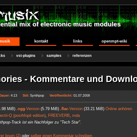
ential mix of electronic music modules
musik
kontakt
links
openmpt-wiki
cks
vst-plugins
samples
referenzen
ories - Kommentare und Downlo
Dauer:
4:13
Stil:
Synthpop
Veröffentlicht:
01.07.2008
.98 MiB)
.ogg
-Version
(5.79 MiB)
.flac
-Version
(33.21 MiB)
Online anhören
ectri-Q (posihfopit edition)
,
FREEVERB
,
mda
thpop-Track ist ein Nachfolger zu "Tech Star".
r lesen (2)
oder
selber einen Kommentar schreiben