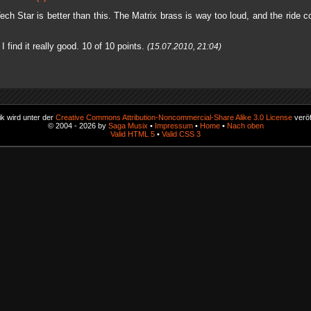
ch Star is better than this. The Matrix brass is way too loud, and the ride c
 find it really good. 10 of 10 points.
(15.07.2010, 21:04)
k wird unter der
Creative Commons Attribution-Noncommercial-Share Alike 3.0 License
veröf
© 2004 - 2026 by
Saga Musix
•
Impressum
•
Home
•
Nach oben
Valid HTML 5
•
Valid CSS 3