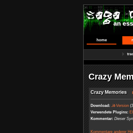
an ess
home
tra
Crazy Mem
Crazy Memories
Download:
.it
-Version
(3
Verwendete Plugins:
El
Kommentar:
Dieser Syn
Kommentare anderer Höre