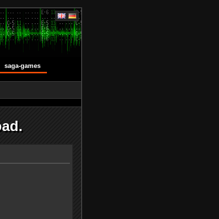
saga-games
ad.