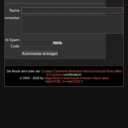
Name:
Kommentar:
Anti-Spam-
bf689
Code:
Die Musik wird unter der
Creative Commons Attribution-Noncommercial-Share Alike
3.0 License
veröffentlicht.
© 2004 - 2026 by
Saga Musix
•
Impressum
•
Home
•
Nach oben
Valid HTML 5
•
Valid CSS 3