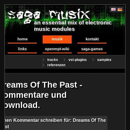
an essential mix of electronic
music modules
home
musik
kontakt
links
openmpt-wiki
saga-games
tracks
vst-plugins
samples
referenzen
Dreams Of The Past -
Kommentare und
Download.
Einen Kommentar schreiben für: Dreams Of The
Past