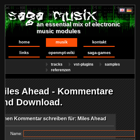
an essential mix of electronic
music modules
home
musik
kontakt
links
openmpt-wiki
saga-games
tracks
vst-plugins
samples
referenzen
Miles Ahead - Kommentare
und Download.
Einen Kommentar schreiben für: Miles Ahead
Name: