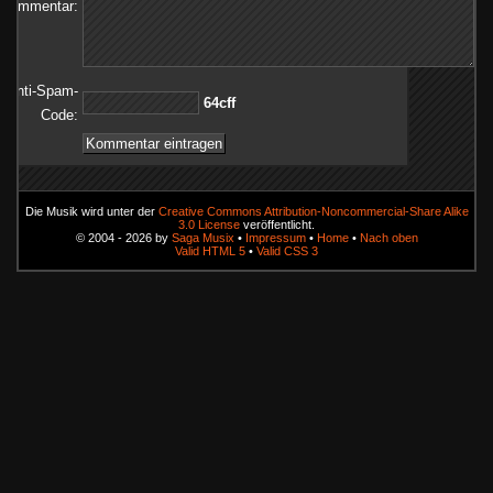
Kommentar:
Anti-Spam-
ffc46
Code:
Die Musik wird unter der
Creative Commons Attribution-Noncommercial-Share Alike
3.0 License
veröffentlicht.
© 2004 - 2026 by
Saga Musix
•
Impressum
•
Home
•
Nach oben
Valid HTML 5
•
Valid CSS 3