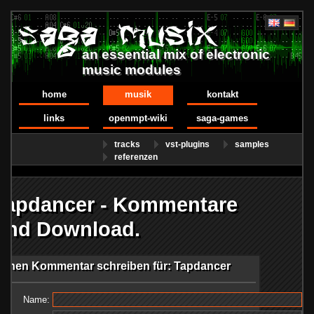
an essential mix of electronic
music modules
home
musik
kontakt
links
openmpt-wiki
saga-games
tracks
vst-plugins
samples
referenzen
Tapdancer - Kommentare
und Download.
Einen Kommentar schreiben für: Tapdancer
Name: