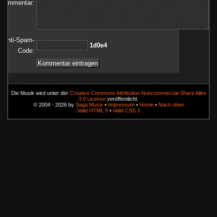
Kommentar:
Anti-Spam-
4e0d1
Code:
Die Musik wird unter der
Creative Commons Attribution-Noncommercial-Share Alike
3.0 License
veröffentlicht.
© 2004 - 2026 by
Saga Musix
•
Impressum
•
Home
•
Nach oben
Valid HTML 5
•
Valid CSS 3