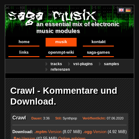
an essential mix of electronic
music modules
home
musik
kontakt
links
openmpt-wiki
saga-games
tracks
vst-plugins
samples
referenzen
Crawl - Kommentare und
Download.
Crawl
Dauer:
3:36
Stil:
Synthpop
Veröffentlicht:
07.06.2020
Download:
.mptm
-Version
(8.07 MiB)
.ogg
-Version
(4.92 MiB)
.flac
-Version
(42.55 MiB)
Online anhören