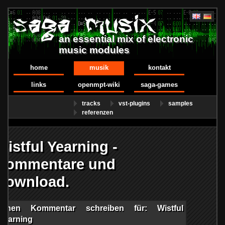
an essential mix of electronic
music modules
home
musik
kontakt
links
openmpt-wiki
saga-games
tracks
vst-plugins
samples
referenzen
Wistful Yearning -
Kommentare und
Download.
Einen Kommentar schreiben für: Wistful
Yearning