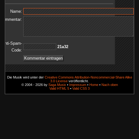
Name:
Kommentar:
Anti-Spam-
23a12
Code:
Die Musik wird unter der
Creative Commons Attribution-Noncommercial-Share Alike
3.0 License
veröffentlicht.
© 2004 - 2026 by
Saga Musix
•
Impressum
•
Home
•
Nach oben
Valid HTML 5
•
Valid CSS 3