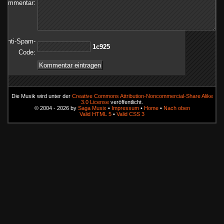
Kommentar:
Anti-Spam-
529c1
Code:
Die Musik wird unter der
Creative Commons Attribution-Noncommercial-Share Alike
3.0 License
veröffentlicht.
© 2004 - 2026 by
Saga Musix
•
Impressum
•
Home
•
Nach oben
Valid HTML 5
•
Valid CSS 3