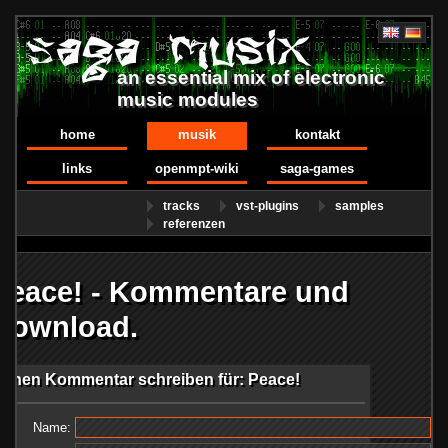
an essential mix of electronic
music modules
home
musik
kontakt
links
openmpt-wiki
saga-games
tracks
vst-plugins
samples
referenzen
Peace! - Kommentare und
Download.
Einen Kommentar schreiben für: Peace!
Name: