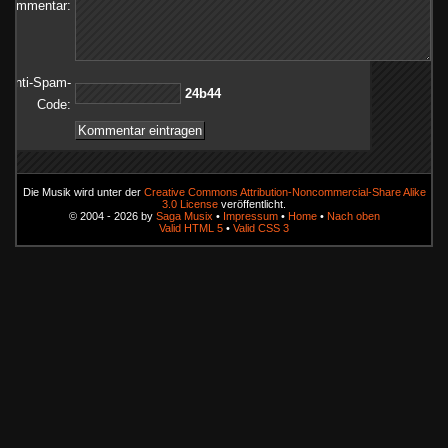
Kommentar:
Anti-Spam-
44b42
Code:
Die Musik wird unter der
Creative Commons Attribution-Noncommercial-Share Alike
3.0 License
veröffentlicht.
© 2004 - 2026 by
Saga Musix
•
Impressum
•
Home
•
Nach oben
Valid HTML 5
•
Valid CSS 3