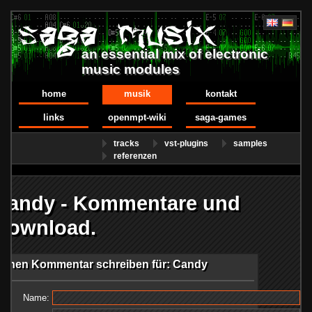
an essential mix of electronic
music modules
home
musik
kontakt
links
openmpt-wiki
saga-games
tracks
vst-plugins
samples
referenzen
Candy - Kommentare und
Download.
Einen Kommentar schreiben für: Candy
Name: