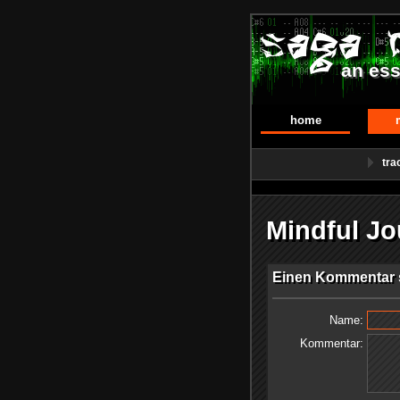
an ess
home
tra
Mindful J
Einen Kommentar s
Name:
Kommentar: