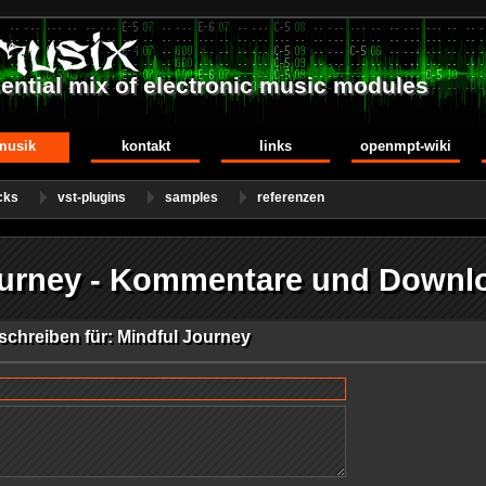
ential mix of electronic music modules
musik
kontakt
links
openmpt-wiki
cks
vst-plugins
samples
referenzen
ourney - Kommentare und Downl
chreiben für: Mindful Journey