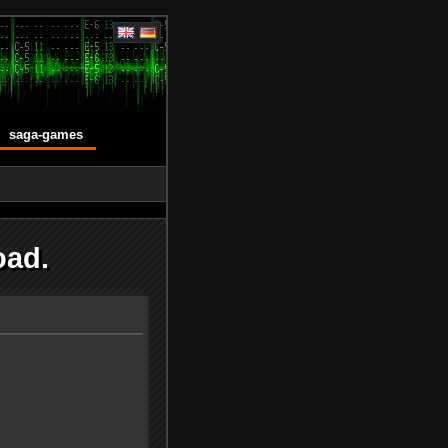
saga-games
oad.