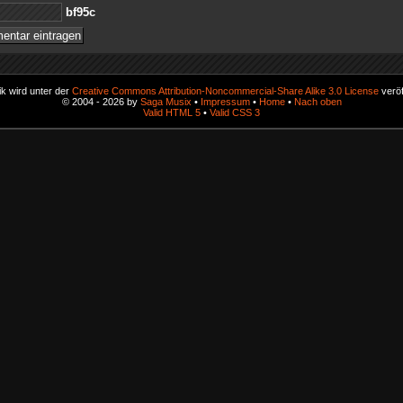
c59fb
k wird unter der
Creative Commons Attribution-Noncommercial-Share Alike 3.0 License
veröf
© 2004 - 2026 by
Saga Musix
•
Impressum
•
Home
•
Nach oben
Valid HTML 5
•
Valid CSS 3