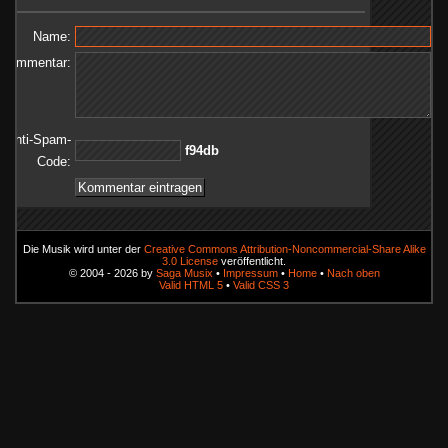
Name:
Kommentar:
Anti-Spam-
bd49f
Code:
Die Musik wird unter der
Creative Commons Attribution-Noncommercial-Share Alike
3.0 License
veröffentlicht.
© 2004 - 2026 by
Saga Musix
•
Impressum
•
Home
•
Nach oben
Valid HTML 5
•
Valid CSS 3