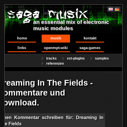
an essential mix of electronic
music modules
home
musik
kontakt
links
openmpt-wiki
saga-games
tracks
vst-plugins
samples
referenzen
Dreaming In The Fields -
Kommentare und
Download.
Einen Kommentar schreiben für: Dreaming In
The Fields