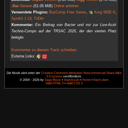
.flac
-Version
(51.05 MiB)
Online anhören
Verwendete Plugins:
BuzComp Free Series
,
Korg MDE-X
,
Synth1 1.13
,
TriDirt
Kommentar:
Ein Beitrag von Bacter und mir zur Live-Acid-
Techno-Compo auf der TRSAC 2025, der den vierten Platz
belegte.
Kommentar zu diesem Track schreiben
Externe Links:
Die Musik wird unter der
Creative Commons Attribution-Noncommercial-Share Alike
3.0 License
veröffentlicht.
© 2004 - 2026 by
Saga Musix
•
Impressum
•
Home
•
Nach oben
Valid HTML 5
•
Valid CSS 3