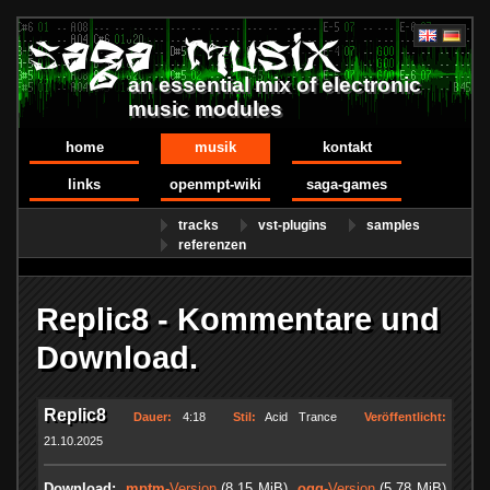
an essential mix of electronic
music modules
home
musik
kontakt
links
openmpt-wiki
saga-games
tracks
vst-plugins
samples
referenzen
Replic8 - Kommentare und
Download.
Replic8
Dauer:
4:18
Stil:
Acid Trance
Veröffentlicht:
21.10.2025
Download:
.mptm
-Version
(8.15 MiB)
.ogg
-Version
(5.78 MiB)