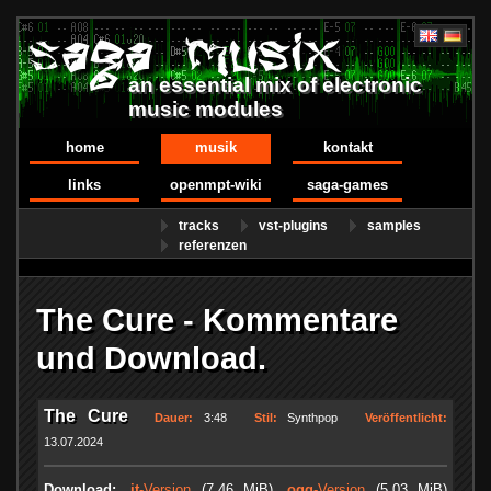
an essential mix of electronic
music modules
home
musik
kontakt
links
openmpt-wiki
saga-games
tracks
vst-plugins
samples
referenzen
The Cure - Kommentare
und Download.
The Cure
Dauer:
3:48
Stil:
Synthpop
Veröffentlicht:
13.07.2024
Download:
.it
-Version
(7.46 MiB)
.ogg
-Version
(5.03 MiB)