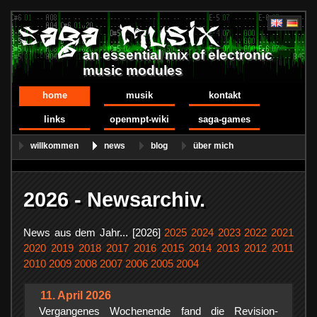
an essential mix of electronic
music modules
home
musik
kontakt
links
openmpt-wiki
saga-games
willkommen
news
blog
über mich
2026 - Newsarchiv.
News aus dem Jahr... [2026]
2025
2024
2023
2022
2021
2020
2019
2018
2017
2016
2015
2014
2013
2012
2011
2010
2009
2008
2007
2006
2005
2004
11. April 2026
Vergangenes Wochenende fand die Revision-