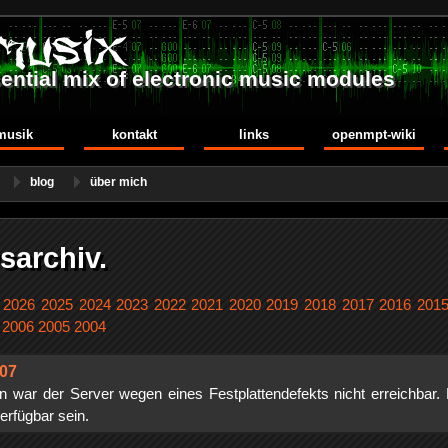
ential mix of electronic music modules
musik
kontakt
links
openmpt-wiki
blog
über mich
sarchiv.
.
2026
2025
2024
2023
2022
2021
2020
2019
2018
2017
2016
201
]
2006
2005
2004
007
n war der Server wegen eines Festplattendefekts nicht erreichbar. D
erfügbar sein.