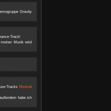
Demogruppe Gravity
Trance-Track!
t meiner Musik wird
ouse-Tracks
Minimal
, außerdem habe ich