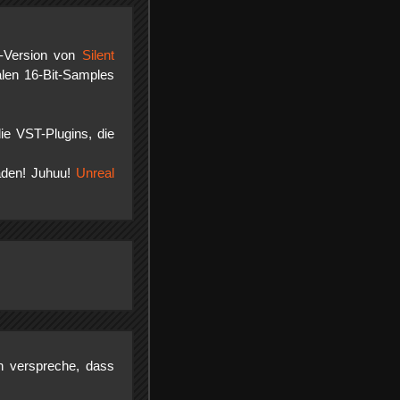
d-Version von
Silent
alen 16-Bit-Samples
ie VST-Plugins, die
aden! Juhuu!
Unreal
h verspreche, dass